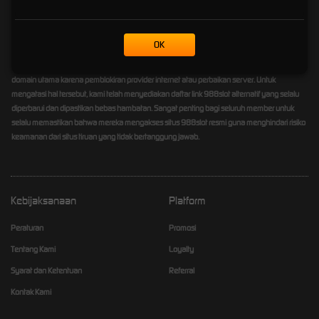
Pentingnya Menggunakan
988Slot Resmi dan Link Alternatif
OK
Dalam beberapa situasi, pengguna mungkin mengalami kendala koneksi saat mengakses
domain utama karena pemblokiran provider internet atau perbaikan server. Untuk
mengatasi hal tersebut, kami telah menyediakan daftar link
988slot alternatif
yang selalu
diperbarui dan dipastikan bebas hambatan. Sangat penting bagi seluruh member untuk
selalu memastikan bahwa mereka mengakses situs
988slot resmi
guna menghindari risiko
keamanan dari situs tiruan yang tidak bertanggung jawab.
Kebijaksanaan
Platform
Peraturan
Promosi
Tentang Kami
Loyalty
Syarat dan Ketentuan
Referral
Kontak Kami