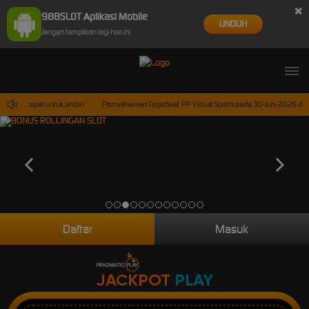
×
988SLOT Aplikasi Mobile
UNDUH
Jangan tampilkan lagi hari ini
ksi tercepat untuk anda !
Pemeliharaan Terjadwal: PP Virtual Sports pada 30-Jun-2026 dari
Daftar
Masuk
JACKPOT
PLAY