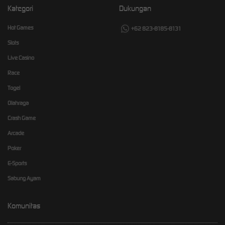
Kategori
Dukungan
Hot Games
+62 823-8185-8131
Slots
Live Casino
Race
Togel
Olahraga
Crash Game
Arcade
Poker
E-Sports
Sabung Ayam
Komunitas