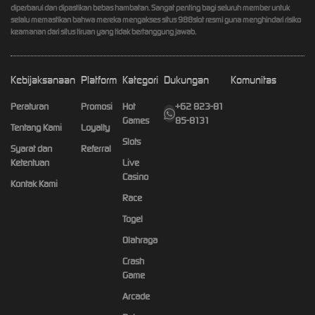
diperbarui dan dipastikan bebas hambatan. Sangat penting bagi seluruh member untuk
selalu memastikan bahwa mereka mengakses situs
988slot resmi
guna menghindari risiko
keamanan dari situs tiruan yang tidak bertanggung jawab.
Kebijaksanaan
Platform
Kategori
Dukungan
Komunitas
Peraturan
Promosi
Hot
+62 823-81
Games
85-8131
Tentang Kami
Loyalty
Slots
Syarat dan
Referral
Ketentuan
Live
Casino
Kontak Kami
Race
Togel
Olahraga
Crash
Game
Arcade