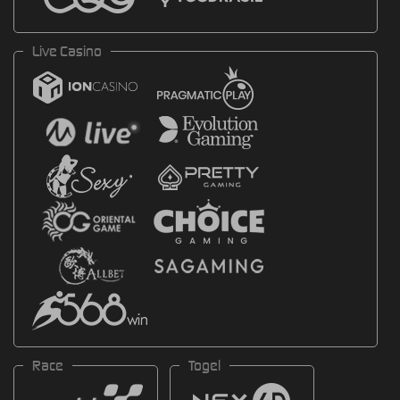
Live Casino
Race
Togel