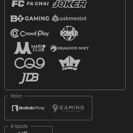
Poker
E-Sports