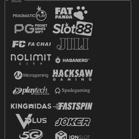
Slots