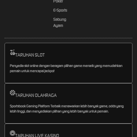
Poker
E-Sports
Sabung
Ayam
TARUHAN SLOT
Penyedia slot online dengan beragam pilihan game menarik yang memudahkan
pemain untuk mencapai jackpot
TARUHAN OLAHRAGA
Sportsbook Gaming Platform Terbaik menawarkan lebih banyak game, odds yang
lebih tinggi, dan menyediakan pilihan yang lebih banyak untuk pemain.
TARUHAN LIVE KASINO