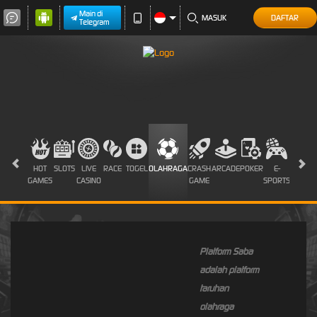
Main di
MASUK
DAFTAR
Telegram
HOT
SLOTS
LIVE
RACE
TOGEL
OLAHRAGA
CRASH
ARCADE
POKER
E-
SABUN
GAMES
CASINO
GAME
SPORTS
AYAM
Platform Saba
adalah platform
taruhan
olahraga