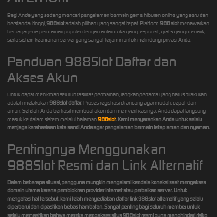
Bagi Anda yang sedang mencari pengalaman bermain game hiburan online yang seru dan
berstandar tinggi,
988slot
adalah pilihan yang sangat tepat. Platform
988 slot
menawarkan
berbagai jenis permainan populer dengan antarmuka yang responsif, grafis yang menarik,
serta sistem keamanan server yang sangat terjamin untuk melindungi privasi Anda.
Panduan 988Slot Daftar dan
Akses Akun
Untuk dapat menikmati seluruh fasilitas permainan, langkah pertama yang harus dilakukan
adalah melakukan
988slot daftar
. Proses registrasi dirancang agar mudah, cepat, dan
aman. Setelah Anda berhasil membuat akun dan memverifikasinya, Anda dapat langsung
masuk ke dalam sistem melalui halaman
988slot
. Kami menyarankan Anda untuk selalu
menjaga kerahasiaan kata sandi Anda agar pengalaman bermain tetap aman dan nyaman.
Pentingnya Menggunakan
988Slot Resmi dan Link Alternatif
Dalam beberapa situasi, pengguna mungkin mengalami kendala koneksi saat mengakses
domain utama karena pemblokiran provider internet atau perbaikan server. Untuk
mengatasi hal tersebut, kami telah menyediakan daftar link
988slot alternatif
yang selalu
diperbarui dan dipastikan bebas hambatan. Sangat penting bagi seluruh member untuk
selalu memastikan bahwa mereka mengakses situs
988slot resmi
guna menghindari risiko