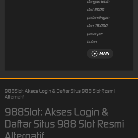
dengan lebih
dari 5000
pertandingan
dan 18.000
pasar per
bulan.
MAIN
988Slot: Akses Login & Daftar Situs 988 Slot Resmi
Alternatif
988Slot: Akses Login &
Daftar Situs 988 Slot Resmi
Alternatif