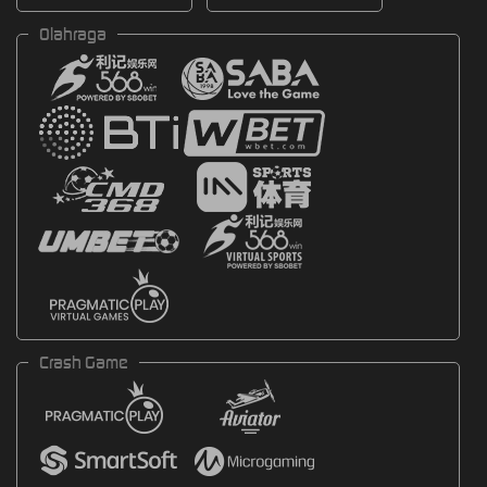
Olahraga
Crash Game