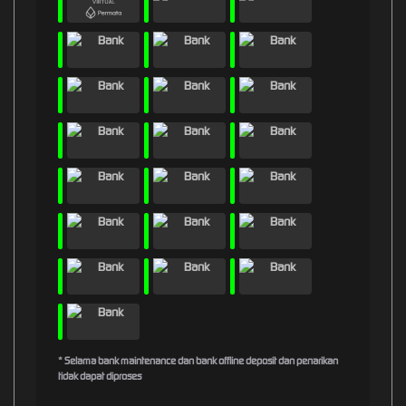
* Selama bank maintenance dan bank offline deposit dan penarikan
tidak dapat diproses