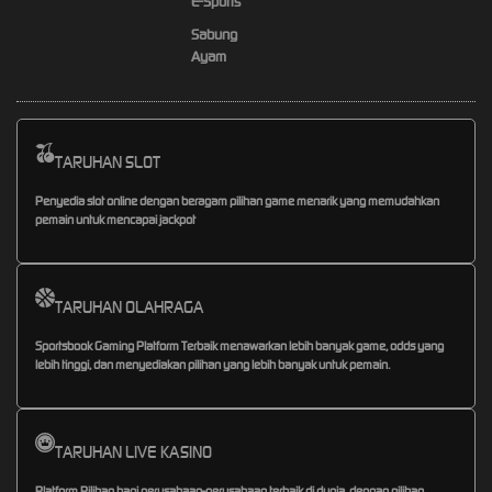
E-Sports
Sabung
Ayam
TARUHAN SLOT
Penyedia slot online dengan beragam pilihan game menarik yang memudahkan
pemain untuk mencapai jackpot
TARUHAN OLAHRAGA
Sportsbook Gaming Platform Terbaik menawarkan lebih banyak game, odds yang
lebih tinggi, dan menyediakan pilihan yang lebih banyak untuk pemain.
TARUHAN LIVE KASINO
Platform Pilihan bagi perusahaan-perusahaan terbaik di dunia, dengan pilihan